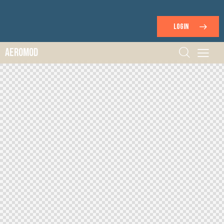
LOGIN
Aeromod